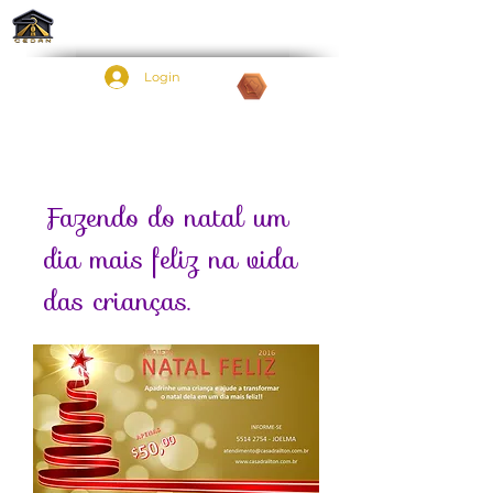
Login
Pontos:
Fazendo do natal um
dia mais feliz na vida
das crianças.