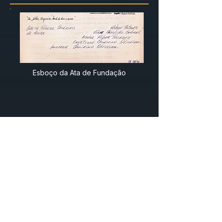
Esboço da Ata de Fundação
União e Serviço
Conheça Nossas
Equipes de Trabalho