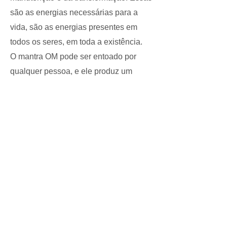
são as energias necessárias para a
vida, são as energias presentes em
todos os seres, em toda a existência.
O mantra OM pode ser entoado por
qualquer pessoa, e ele produz um
profundo efeito calmante sobre o
sistema nervoso, não é por acaso que
ele é muito utilizado antes de
meditações e das práticas de yoga. Ao
praticar yoga a pessoa entra em um
estado de conexão física e mental
consigo mesma, e entoando o mantra
OM antes de iniciar essa prática, ajuda
com que esta conexão se estabeleça
de forma mais rápida e que os