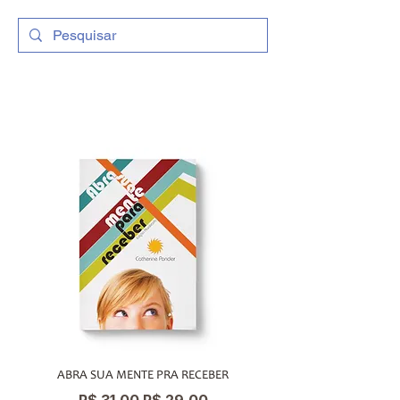
PROMOÇÕES
ABRA SUA MENTE PRA RECEBER
SEGREDOS DA PROSPER
Preço normal
Preço promocional
Preço normal