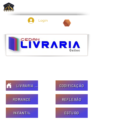
Login
Pontos:
PAGAMENTO EM ATÉ 6x SEM JUROS!!!
LIVRARIA = HOME
CODIFICAÇÃO
ROMANCE
REFLEXÃO
INFANTIL
ESTUDO