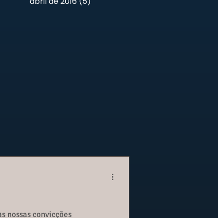
abril de 2016
(5)
5 posts
às nossas convicções