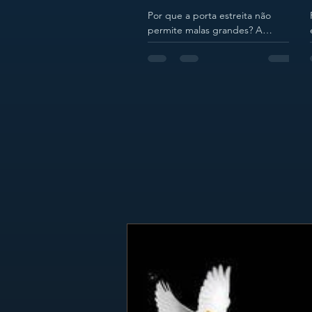
Por que a porta estreita não
permite malas grandes? A
espiritualidade precisa de canais
limpos, não de represas cheias.
Você aceitou o mapa. Em janeiro,
dissemos "sim" ao convite do
trabalho. Mas agora, ao dar os
primeiros passos na estrada de
2026, é comum sentir um cansaço
prematuro. A caminhada parece
pesada, a equipe parece difícil,
as tarefas parecem se arrastar.
Muitas vezes, o problema não é a
inclinação do terreno, mas o que
insistimos em carregar na
mochila. O Evang