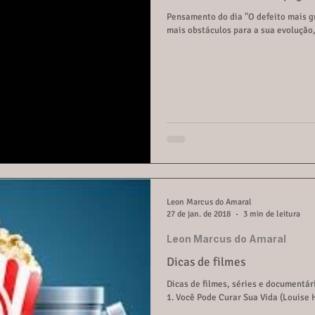
Pensamento do dia "O defeito mais g
mais obstáculos para a sua evolução, 
Leon Marcus do Amaral
27 de jan. de 2018
3 min de leitura
Leon Marcus do Amaral
Dicas de filmes
Dicas de filmes, séries e documentá
1. Você Pode Curar Sua Vida (Louise H