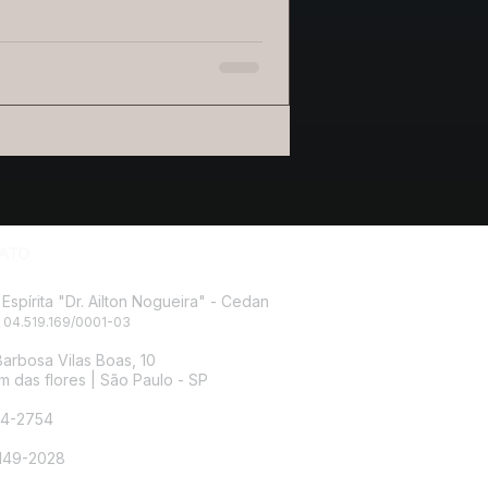
ATO
Espírita "Dr. Ailton Nogueira" - Cedan
 04.519.169/0001-03
arbosa Vilas Boas, 10
m das flores |
São Paulo - SP
14-2754
4149-2028