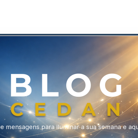
ões
ENSINO
INSTITUCIONAL
CEDAN+
PORTAL
BLOG
CEDAN
 e mensagens para iluminar a sua semana e aq