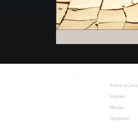
INSTITUCION
Sobre a Casa
Com você, sempre!
Valores
Missão
Objetivos