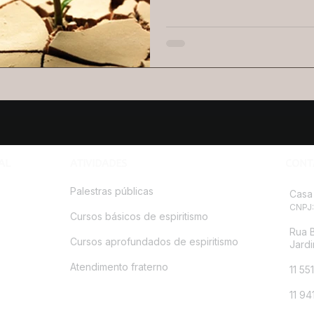
AL
ATIVIDADES
CONT
Palestras públicas
Casa 
CNPJ:
Cursos básicos de espiritismo
Rua B
Cursos aprofundados de espiritismo
Jardi
Atendimento fraterno
11 55
11 9