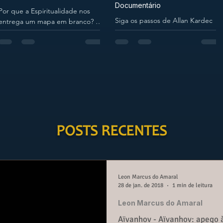
Documentário
Por que a Espiritualidade nos
Siga os passos de Allan Kardec
entrega um mapa em branco? A
em Paris e conheça 15 LOCAIS
Espiritualidade nos entrega um
onde morou, atuou e
mapa em branco não por
desencarnou. Eu (Fernando Lima
descuido, mas por confiança.
Ribeiro) e minha esposa...
Uma reflexão sobre como o Livre-
Arbítrio é a tinta com a qual
desenhamos nossa própria
evolução. Por Equipe de Redação
Imagine a cena: você se preparou
para uma grande viagem.
Arrumou a mala com as virtudes
POSTS RECENTES
que conquistou, vestiu a roupa
do trabalho e, cheio de
expectativa, apresentou-se ao
guia da expedição esperando
Leon Marcus do Amaral
receber o itinerár
28 de jan. de 2018
1 min de leitura
Leon Marcus do Amaral
Aïvanhov - Aïvanhov: apego 