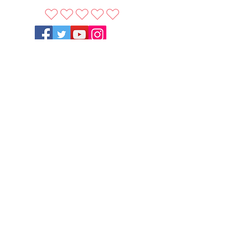
Casa Espírita "Dr. Ailton Nogueira" - Cedan
CNPJ:
04.519.169
/0001-03
Rua Barbosa Vilas Boas, 10
Jardim das flores |
São Paulo - SP
11 5514-2754
11 94149-2028
atendimento@casadrailton.com.br
®
2026
Todos os direitos reservados