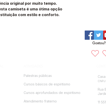
cia original por muito tempo.
, esta camiseta é uma ótima opção
stituição com estilo e conforto.
Gostou? 
AL
ATIVIDADES
CONT
Palestras públicas
Casa 
CNPJ:
Cursos básicos de espiritismo
Rua B
Cursos aprofundados de espiritismo
Jardi
Atendimento fraterno
11 55