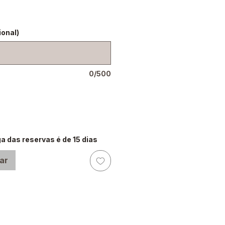
onal)
0/500
a das reservas é de 15 dias
ar