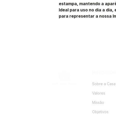
estampa, mantendo a aparên
Ideal para uso no dia a dia
para representar a nossa In
INSTITUCION
Sobre a Casa
Com você, sempre!
Valores
Missão
Objetivos