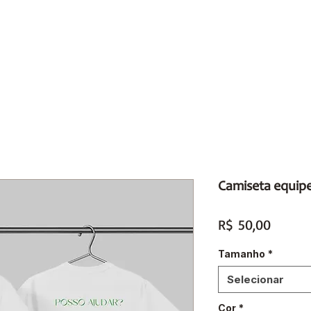
ões
ENSINO
INSTITUCIONAL
CEDAN+
PORTAL
Camiseta equipe
Preço
R$ 50,00
Tamanho
*
Selecionar
Cor
*