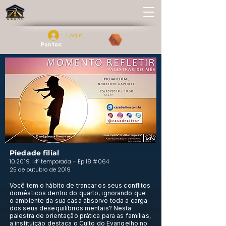
Login
Pontos:
Piedade filial
10.2019 | 4ª temporada - Ep 18 #064
25 de outubro de 2019
Você tem o hábito de trancar os seus conflitos
domésticos dentro do quarto, ignorando que
o ambiente da sua casa absorve toda a carga
dos seus desequilíbrios mentais? Nesta
palestra de orientação prática para as famílias,
a instituição destaca o Culto do Evangelho no