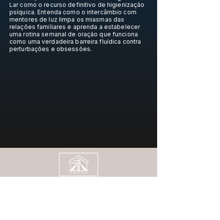
Lar como o recurso definitivo de higienização
psíquica. Entenda como o intercâmbio com
mentores de luz limpa os miasmas das
relações familiares e aprenda a estabelecer
uma rotina semanal de oração que funciona
como uma verdadeira barreira fluídica contra
perturbações e obsessões.
Casa Espírita "Dr. Ailton Nogueira" - Cedan
CNPJ:
04.519.169
/0001-03
Rua Barbosa Vilas Boas, 10
Jardim das flores |
São Paulo - SP