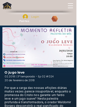
Login
Pontos:
O jugo leve
02.2018 | 3ª temporada - Ep 02 #024
20 de fevereiro de 2018
Por que a carga das nossas aflições diárias
muitas vezes parece insuportável, enquanto a
promessa do Cristo nos garante um fardo
leve e um jugo suave? Nesta palestra
profunda e transformadora, o orador Waldomir
Borges desconstrói o real significado do