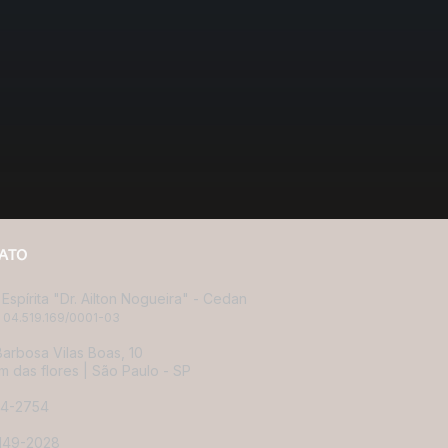
ATO
Espírita "Dr. Ailton Nogueira" - Cedan
 04.519.169/0001-03
arbosa Vilas Boas, 10
m das flores |
São Paulo - SP
14-2754
4149-2028