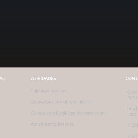
AL
ATIVIDADES
CONT
Palestras públicas
Casa 
CNPJ:
Cursos básicos de espiritismo
Rua B
Cursos aprofundados de espiritismo
Jardi
Atendimento fraterno
11 55
11 9