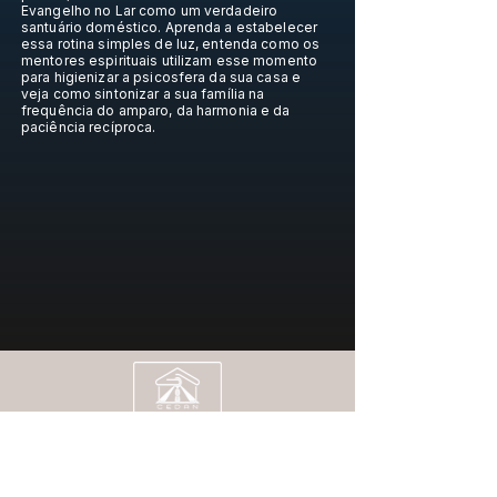
Evangelho no Lar como um verdadeiro
santuário doméstico. Aprenda a estabelecer
essa rotina simples de luz, entenda como os
mentores espirituais utilizam esse momento
para higienizar a psicosfera da sua casa e
veja como sintonizar a sua família na
frequência do amparo, da harmonia e da
paciência recíproca.
Casa Espírita "Dr. Ailton Nogueira" - Cedan
CNPJ:
04.519.169
/0001-03
Rua Barbosa Vilas Boas, 10
Jardim das flores |
São Paulo - SP