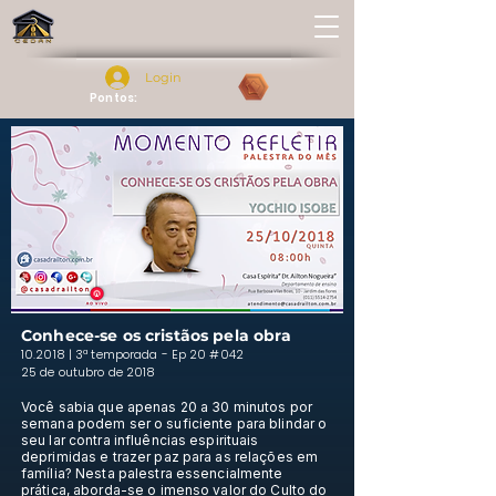
Login
Pontos:
Conhece-se os cristãos pela obra
10.2018 | 3ª temporada - Ep 20 #042
25 de outubro de 2018
Você sabia que apenas 20 a 30 minutos por
semana podem ser o suficiente para blindar o
seu lar contra influências espirituais
deprimidas e trazer paz para as relações em
família? Nesta palestra essencialmente
prática, aborda-se o imenso valor do Culto do