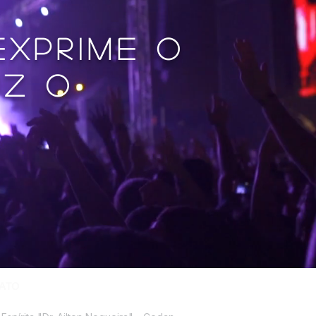
 exprime o
uz o
ATO