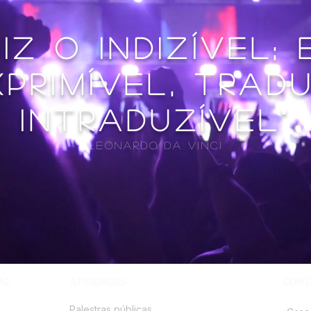
iz o indizível;
xprimível, trad
intraduzível"
Leonardo da Vinci
AL
ATIVIDADES
CONT
Palestras públicas