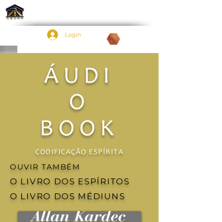
Login
Pontos:
ÁUDI
O
BOOK
CODIFICAÇÃO ESPÍRITA
OUVIR TAMBÉM
O LIVRO DOS ESPÍRITOS
O LIVRO DOS MÉDIUNS