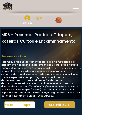
Login
Pontos:
M06 - Recursos Práticos: Triagem,
Roteiros Curtos e Encaminhamento
Descrição da Aula
Este módulo foca nas ferramentas práticas e na metodologia de
atendimento necessárias para uma triagem equilibrada na Casa
Espírita. O trabalhador será capacitado através de roteiros curtos de
entrevista e técnicas de diálogo focado, que permitem
compreender a real necessidade de quem busca ajuda de forma
breve, respeitosa e sem prolongamentos doutrinários
desnecessários no momento da receção. Aborda-se,
detalhadamente, o fluxo de encaminhamento correto para as
diversas frentes de auxílio da instituição — tais como as palestras
públicas, a fluidoterapia (passes) e os tratamentos espirituais
específicos —, garantindo uma orientação segura, coordenada e em
perfeita sintonia com a organização da Casa.
Voltar à Recepção
Assistir Aula