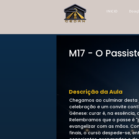
INICIO
Doaç
M17 - O Passis
Descrição da Aula
Chegamos ao culminar desta 
celebração e um convite cont
Gênese: curar é, na essência, 
Relembramos que o passe é "p
evangelizar com as mãos. Co
finais, o curso despede-se, e