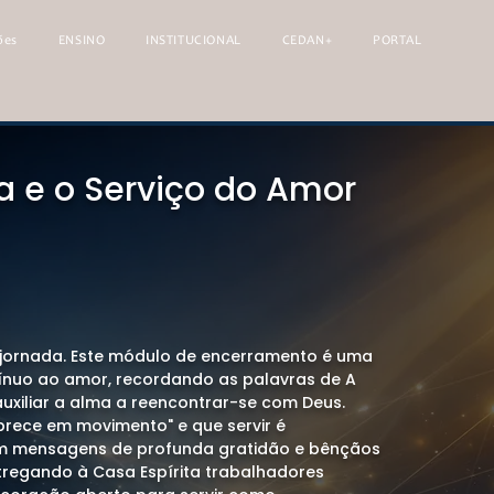
ões
ENSINO
INSTITUCIONAL
CEDAN+
PORTAL
ta e o Serviço do Amor
jornada. Este módulo de encerramento é uma
ínuo ao amor, recordando as palavras de A
auxiliar a alma a reencontrar-se com Deus.
rece em movimento" e que servir é
m mensagens de profunda gratidão e bênçãos
ntregando à Casa Espírita trabalhadores