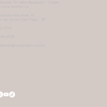
Espírita "Dr. Ailton Nogueira" - Cedan
 04.519.169/0001-03
arbosa Vilas Boas, 10
m das flores |
São Paulo - SP
14-2754
4149-2028
dimento@casadrailton.com.br