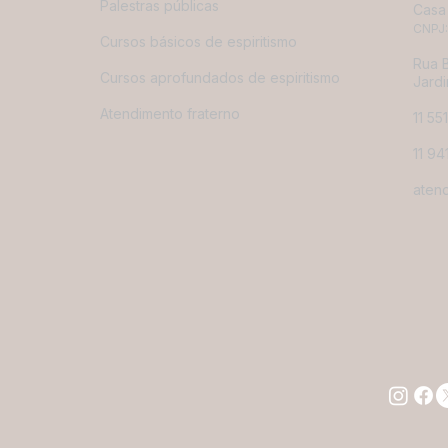
Palestras públicas
Casa 
CNPJ:
Cursos básicos de espiritismo
Rua B
Cursos aprofundados de espiritismo
Jardi
Atendimento fraterno
11 55
11 9
aten