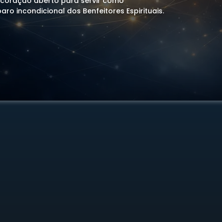
 coração aberto para servir como
ro incondicional dos Benfeitores Espirituais.