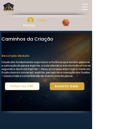
Login
Pontos:
Caminhos da Criação
Descrição da Aula
Estudo dos fundamentos espirituais e fluídicos que tornam possível
a aplicação do passe espírita. A aula aborda a estrutura do universo
segundo a Doutrina Espírita — Deus, princípios espiritual e material,
fluido cósmico universal, espírito, perispírito e interação dos fluidos
— conduzindo à compreensão do mecanismo do passe.
Voltar ao CBE
Assistir Aula