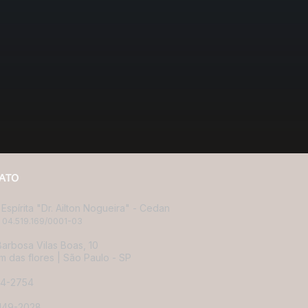
ATO
Espírita "Dr. Ailton Nogueira" - Cedan
 04.519.169/0001-03
arbosa Vilas Boas, 10
m das flores |
São Paulo - SP
14-2754
4149-2028