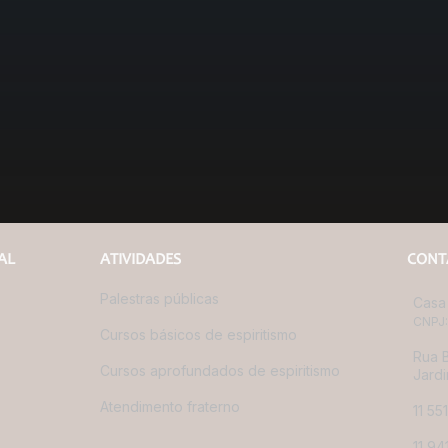
AL
ATIVIDADES
CONT
Palestras públicas
Casa 
CNPJ:
Cursos básicos de espiritismo
Rua B
Cursos aprofundados de espiritismo
Jardi
Atendimento fraterno
11 55
11 9