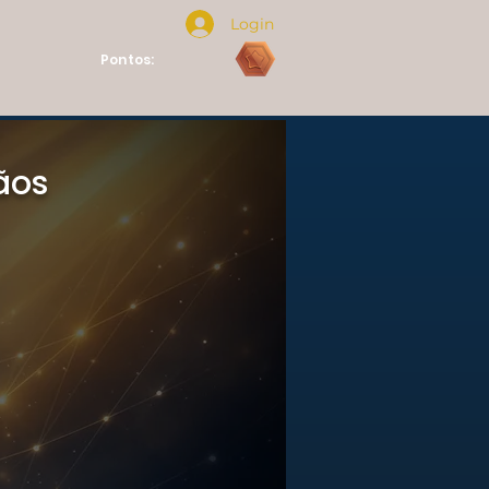
Login
Pontos:
ãos