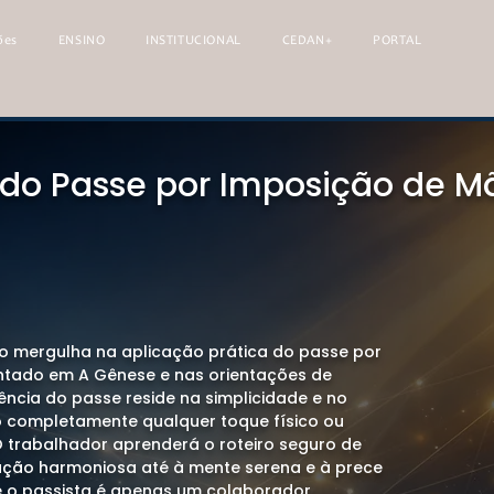
ões
ENSINO
INSTITUCIONAL
CEDAN+
PORTAL
 do Passe por Imposição de M
lo mergulha na aplicação prática do passe por
tado em A Gênese e nas orientações de
ência do passe reside na simplicidade e no
do completamente qualquer toque físico ou
 O trabalhador aprenderá o roteiro seguro de
ação harmoniosa até à mente serena e à prece
 o passista é apenas um colaborador,