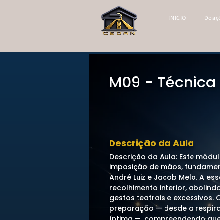
INICIO
Doaç
M09 - Técnica
Descrição da Aula
Descrição da Aula: Este módu
imposição de mãos, fundamen
André Luiz e Jacob Melo. A ess
recolhimento interior, abolin
gestos teatrais e excessivos.
preparação — desde a respir
íntima —, compreendendo que